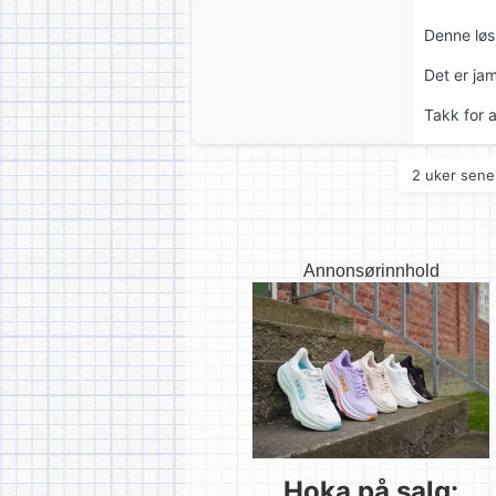
Denne løs
Det er ja
Takk for 
2 uker sener
Annonsørinnhold
Hoka på salg: