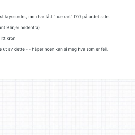
st kryssordet, men har fått "noe rart" (??) på ordet side.
ant 9 linjer nedenfra)
litt kron.
e ut av dette - - håper noen kan si meg hva som er feil.