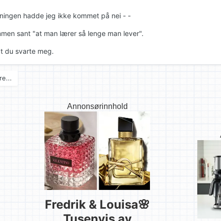
ningen hadde jeg ikke kommet på nei - -
mmen sant "at man lærer så lenge man lever".
at du svarte meg.
e...
Annonsørinnhold
Fredrik & Louisa🌸
Tusenvis av