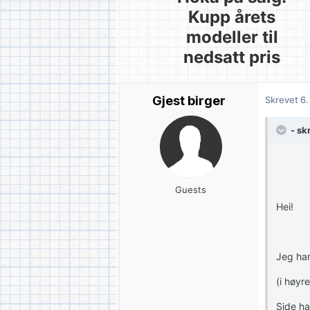
Kupp årets
modeller til
nedsatt pris
Gjest birger
Skrevet
6
- sk
Guests
Hei!
Jeg har
(i høyr
Side har