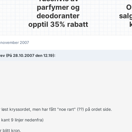
parfymer og
O
deodoranter
sal
opptil 35% rabatt
. november 2007
rev (På 28.10.2007 den 12.19):
 løst kryssordet, men har fått "noe rart" (??) på ordet side.
e kant 9 linjer nedenfra)
 blitt kron.