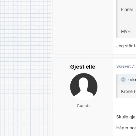
Finner 
MVH
Jeg står 
Gjest elle
Skrevet
7.
- sk
Krone (
Guests
Skulle gj
Håper noe