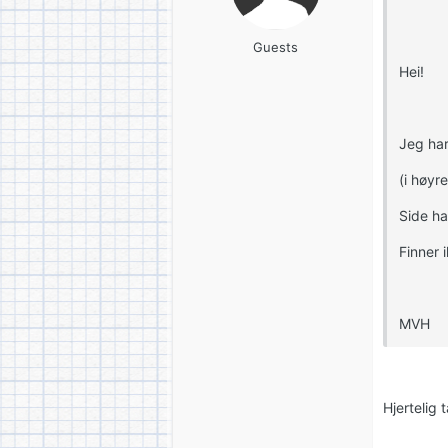
Guests
Hei!
Jeg har
(i høyr
Side har
Finner 
MVH
Hjertelig 