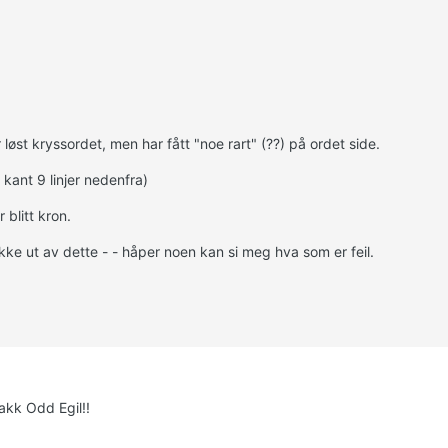
 løst kryssordet, men har fått "noe rart" (??) på ordet side.
e kant 9 linjer nedenfra)
 blitt kron.
ikke ut av dette - - håper noen kan si meg hva som er feil.
takk Odd Egil!!