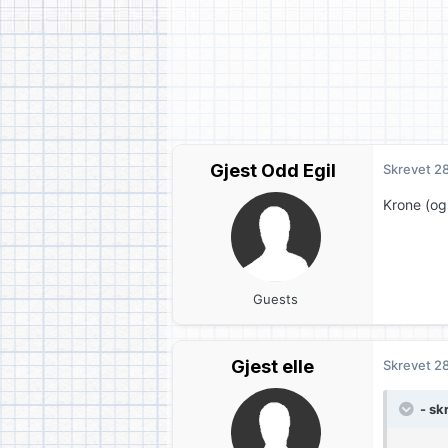
Gjest Odd Egil
Skrevet
28
Krone (og
Guests
Gjest elle
Skrevet
28
- sk