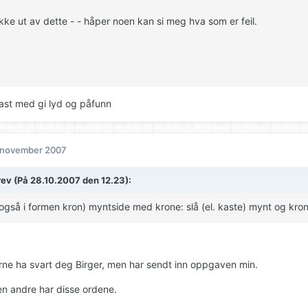
ikke ut av dette - - håper noen kan si meg hva som er feil.
fast med gi lyd og påfunn
 november 2007
rev (På 28.10.2007 den 12.23):
også i formen kron) myntside med krone: slå (el. kaste) mynt og kro
erne ha svart deg Birger, men har sendt inn oppgaven min.
n andre har disse ordene.