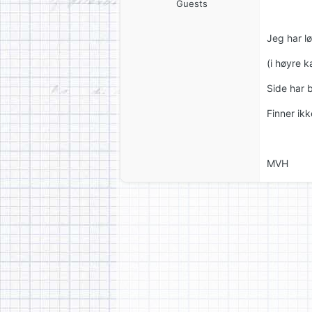
Guests
Jeg har lø
(i høyre k
Side har b
Finner ikk
MVH