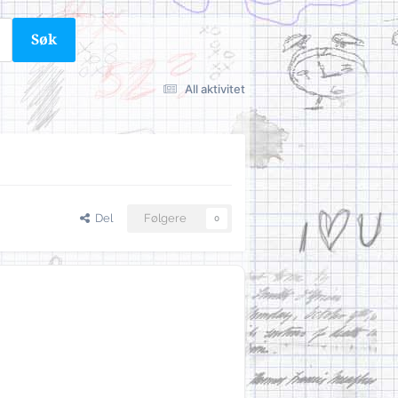
Søk
All aktivitet
Del
Følgere
0