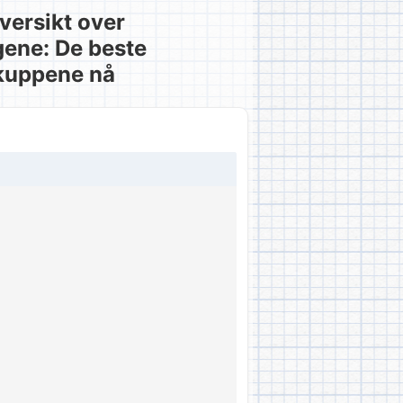
versikt over
gene: De beste
kuppene nå