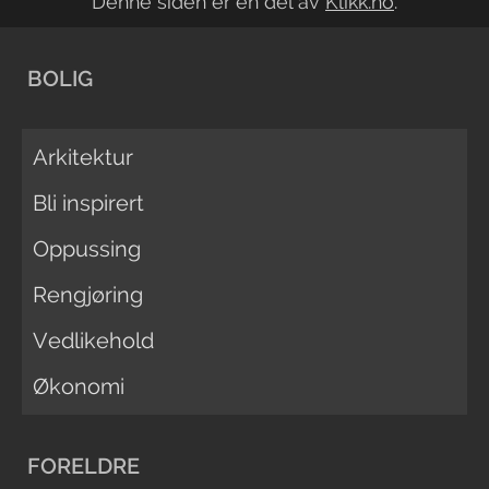
Denne siden er en del av
Klikk.no
.
BOLIG
Arkitektur
Bli inspirert
Oppussing
Rengjøring
Vedlikehold
Økonomi
FORELDRE