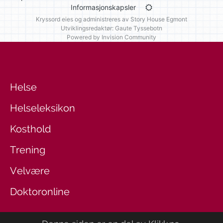
Informasjonskapsler
Kryssord eies og administreres av
Story House Egmont
Utviklingsredaktør: Gaute Tyssebotn
Powered by Invision Community
Helse
Helseleksikon
Kosthold
Trening
Velvære
Doktoronline