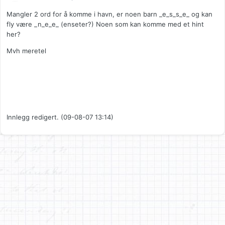
Mangler 2 ord for å komme i havn, er noen barn _e_s_s_e_ og kan
fly være _n_e_e_ (enseter?) Noen som kan komme med et hint
her?
Mvh meretel
Innlegg redigert. (09-08-07 13:14)