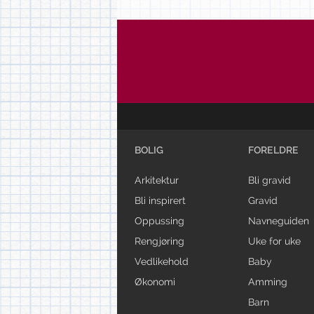
BOLIG
FORELDRE
Arkitektur
Bli gravid
Bli inspirert
Gravid
Oppussing
Navneguiden
Rengjøring
Uke for uke
Vedlikehold
Baby
Økonomi
Amming
Barn