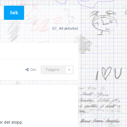
Søk
All aktivitet
Del
Følgere
0
er det stopp.