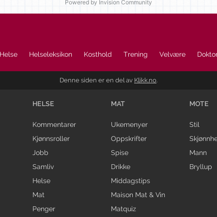
Powered by Invision Community
Helse
Helseleksikon
Kosthold
Trening
Velvære
Doktor
Denne siden er en del av
Klikk.no
.
HELSE
MAT
MOTE
Kommentarer
Ukemenyer
Stil
Kjønnsroller
Oppskrifter
Skjønnhe
Jobb
Spise
Mann
Samliv
Drikke
Bryllup
Helse
Middagstips
Mat
Maison Mat & Vin
Penger
Matquiz