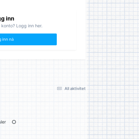
g inn
 konto? Logg inn her.
 inn nå
All aktivitet
ler