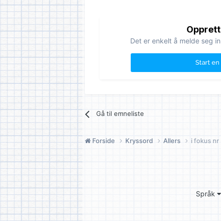
Opprett
Det er enkelt å melde seg in
Start en
Gå til emneliste
Forside
Kryssord
Allers
i fokus nr
Språk