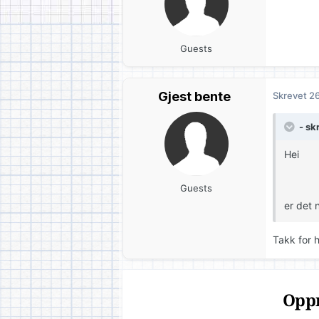
Guests
Gjest bente
Skrevet
26
- sk
Hei
Guests
er det 
Takk for h
Oppr