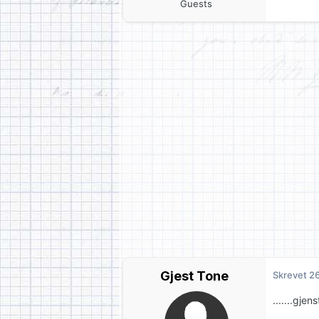
Guests
Gjest Tone
Skrevet
26
.......gjen