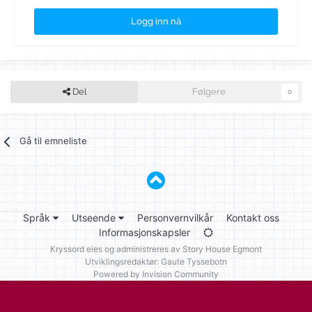
Logg inn nå
Del
Følgere
0
Gå til emneliste
Språk
Utseende
Personvernvilkår
Kontakt oss
Informasjonskapsler
Kryssord eies og administreres av
Story House Egmont
Utviklingsredaktør: Gaute Tyssebotn
Powered by Invision Community