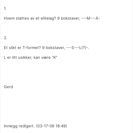
1.
Hvem støttes av et elitelag? 9 bokstaver, ---M---A-
2.
Et slikt er T-formet? 9 bokstaver, ---S---L(?)-.
L er litt usikker, kan være "K"
Gerd
Innlegg redigert. (03-17-06 18:49)