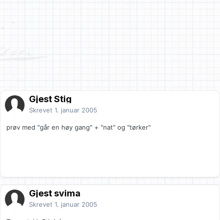
Gjest Stig
Skrevet
1. januar 2005
prøv med "går en høy gang" + "nat" og "tørker"
Gjest svima
Skrevet
1. januar 2005