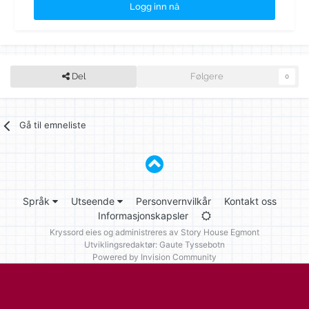
Logg inn nå
Del
Følgere
0
Gå til emneliste
Språk
Utseende
Personvernvilkår
Kontakt oss
Informasjonskapsler
Kryssord eies og administreres av
Story House Egmont
Utviklingsredaktør: Gaute Tyssebotn
Powered by Invision Community