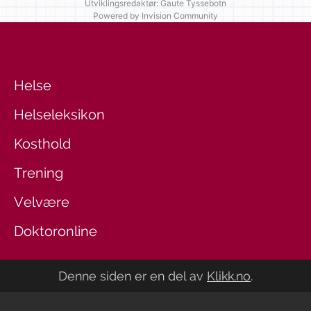
Utviklingsredaktør: Gaute Tyssebotn
Powered by Invision Community
Helse
Helseleksikon
Kosthold
Trening
Velvære
Doktoronline
Denne siden er en del av
Klikk.no
.