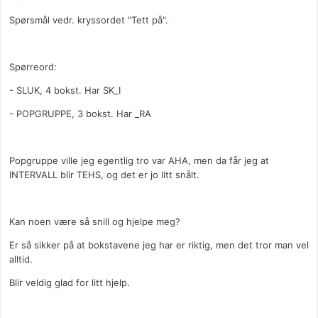
Spørsmål vedr. kryssordet "Tett på".
Spørreord:
- SLUK, 4 bokst. Har SK_I
- POPGRUPPE, 3 bokst. Har _RA
Popgruppe ville jeg egentlig tro var AHA, men da får jeg at
INTERVALL blir TEHS, og det er jo litt snålt.
Kan noen være så snill og hjelpe meg?
Er så sikker på at bokstavene jeg har er riktig, men det tror man vel
alltid.
Blir veldig glad for litt hjelp.