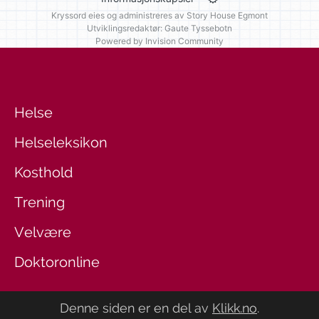
Kryssord eies og administreres av
Story House Egmont
Utviklingsredaktør: Gaute Tyssebotn
Powered by Invision Community
Helse
Helseleksikon
Kosthold
Trening
Velvære
Doktoronline
Denne siden er en del av
Klikk.no
.