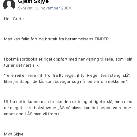
Gjest Skjye
Skrevet
10. november 2004
Hei, Grete.
Man kan falle fort og brutalt fra berømmelsens TINDER.
I bokmålsordboka er rigel oppført med henvisning til reile, som i sin
tur er definert slik:
"reile reil el. reile m1 (trol fra lty regel, jf ty. Riegel 'tverrstang, slå')
liten jerntapp i dørlås som beveger seg når en vrir om nøkkelen".
Ut fra dette kunne man trekke den slutning at rigel = slå, men med
de meget sikre bokstavene _ÅS på plass, kan det neppe være noe
annet enn LÅS man vil frem til.
Mvh Skjye.