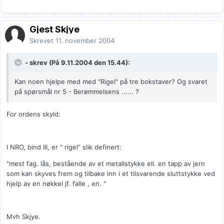
Gjest Skjye
Skrevet
11. november 2004
- skrev (På 9.11.2004 den 15.44):
Kan noen hjelpe med med "Rigel" på tre bokstaver? Og svaret
på spørsmål nr 5 - Berømmelsens ...... ?
For ordens skyld:
I NRO, bind III, er " rigel" slik definert:
"mest fag. lås, bestående av et metallstykke ell. en tapp av jern
som kan skyves frem og tilbake inn i et tilsvarende sluttstykke ved
hjelp av en nøkkel jf. falle , en. "
Mvh Skjye.