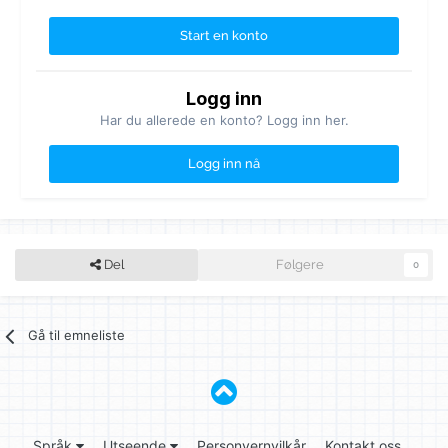
Start en konto
Logg inn
Har du allerede en konto? Logg inn her.
Logg inn nå
Del
Følgere
0
Gå til emneliste
Språk
Utseende
Personvernvilkår
Kontakt oss