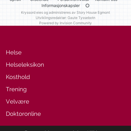
Informasjonskapsler
Kryssord eies og administreres av
Story House Egmont
Utviklingsredaktør: Gaute Tyssebotn
Powered by Invision Community
Helse
Helseleksikon
Kosthold
Trening
Velvære
Doktoronline