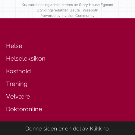
Kryssord eies og administreres av
Story House Egmont
Utviklingsredaktør: Gaute Tyssebotn
Powered by Invision Community
Helse
Helseleksikon
Kosthold
Trening
Velvære
Doktoronline
Denne siden er en del av
Klikk.no
.