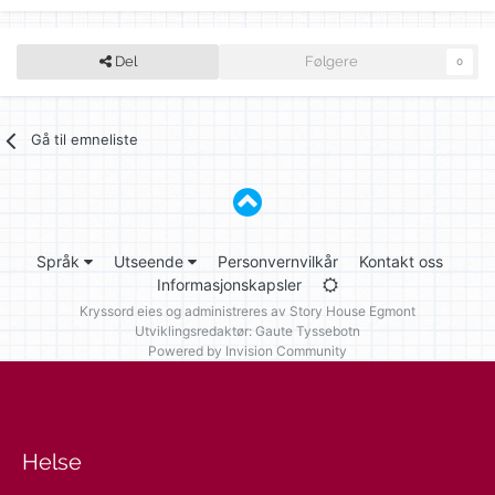
Del
Følgere
0
Gå til emneliste
Språk
Utseende
Personvernvilkår
Kontakt oss
Informasjonskapsler
Kryssord eies og administreres av
Story House Egmont
Utviklingsredaktør: Gaute Tyssebotn
Powered by Invision Community
Helse