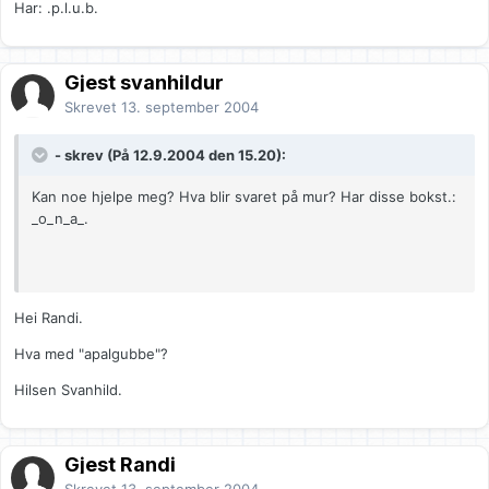
Har: .p.l.u.b.
Gjest svanhildur
Skrevet
13. september 2004
- skrev (På 12.9.2004 den 15.20):
Kan noe hjelpe meg? Hva blir svaret på mur? Har disse bokst.:
_o_n_a_.
Hei Randi.
Hva med "apalgubbe"?
Hilsen Svanhild.
Gjest Randi