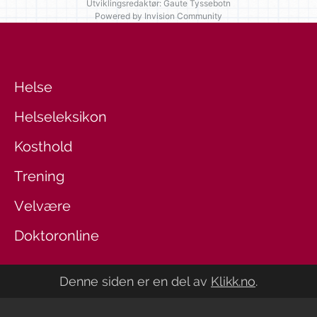
Utviklingsredaktør: Gaute Tyssebotn
Powered by Invision Community
Helse
Helseleksikon
Kosthold
Trening
Velvære
Doktoronline
Denne siden er en del av
Klikk.no
.