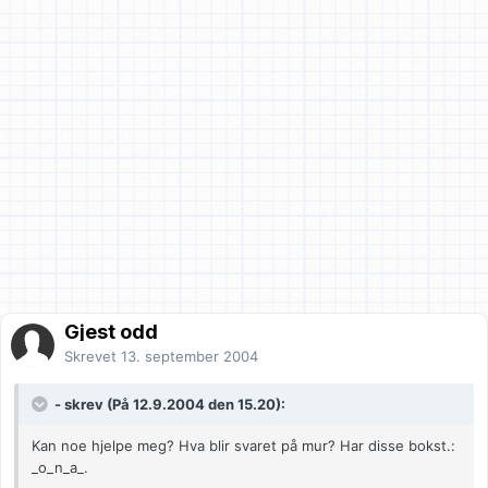
Gjest odd
Skrevet
13. september 2004
- skrev (På 12.9.2004 den 15.20):
Kan noe hjelpe meg? Hva blir svaret på mur? Har disse bokst.:
_o_n_a_.