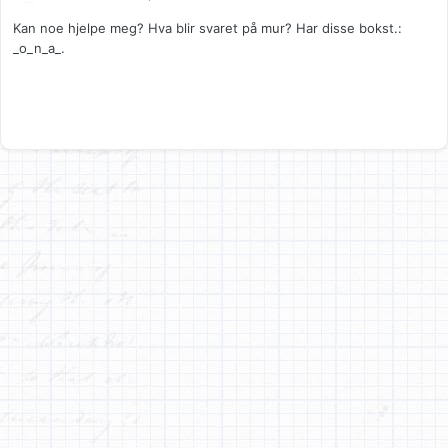
Kan noe hjelpe meg? Hva blir svaret på mur? Har disse bokst.:
_o_n_a_.