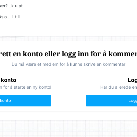
jær? ..k.u.at
o....l..t.ll
ett en konto eller logg inn for å komme
Du må være et medlem for å kunne skrive en kommentar
 konto
Log
n for å starte en ny konto!
Har du allerede en
 konto
Logg