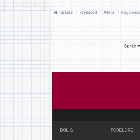
Forside
Kryssord
Allers
Dagsavise
Språk
BOLIG
FORELDRE