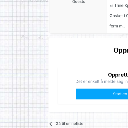
Guests
Er Trine K
Ønsket i Osl
form m..
Oppr
Opprett
Det er enkelt å melde seg in
Start en
Gå til emneliste