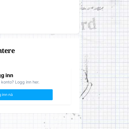
ntere
g inn
 konto? Logg inn her.
 inn nå