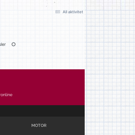
All aktivitet
ler
online
MOTOR