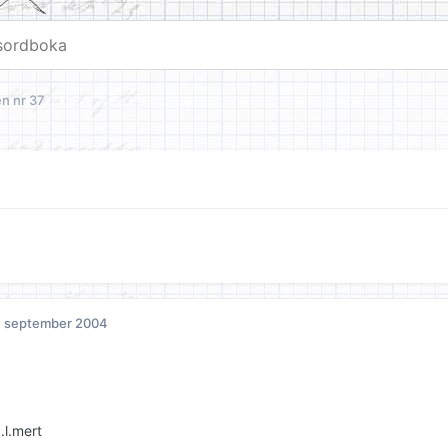
n nr 37
. september 2004
.l.mert