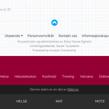
n nr 37
Utseende
Personvernvilkår
Kontakt oss
Informasjonskaps
Kryssord eies og administreres av
Story House Egmont
Utviklingsredaktør: Gaute Tyssebotn
Powered by Invision Community
Helse
Helseleksikon
Kosthold
Trening
Velvære
Doktor
Denne siden er en del av
Klikk.no
.
HELSE
MAT
MOTE