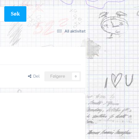
Søk
All aktivitet
Del
Følgere
0