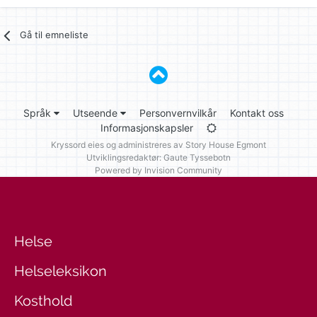
Gå til emneliste
Språk
Utseende
Personvernvilkår
Kontakt oss
Informasjonskapsler
Kryssord eies og administreres av
Story House Egmont
Utviklingsredaktør: Gaute Tyssebotn
Powered by Invision Community
Helse
Helseleksikon
Kosthold