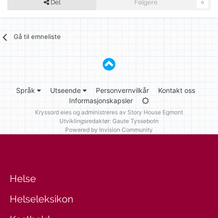
Del
Følgere
0
Gå til emneliste
Språk
Utseende
Personvernvilkår
Kontakt oss
Informasjonskapsler
Kryssord eies og administreres av
Story House Egmont
Utviklingsredaktør: Gaute Tyssebotn
Powered by Invision Community
Helse
Helseleksikon