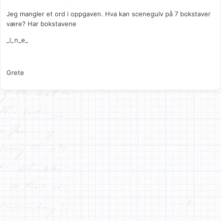
Jeg mangler et ord i oppgaven. Hva kan scenegulv på 7 bokstaver
være? Har bokstavene
_l_n_e_
Grete