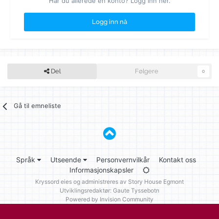
Har du allerede en konto? Logg inn her.
Logg inn nå
Del
Følgere
0
Gå til emneliste
Språk
Utseende
Personvernvilkår
Kontakt oss
Informasjonskapsler
Kryssord eies og administreres av
Story House Egmont
Utviklingsredaktør: Gaute Tyssebotn
Powered by Invision Community