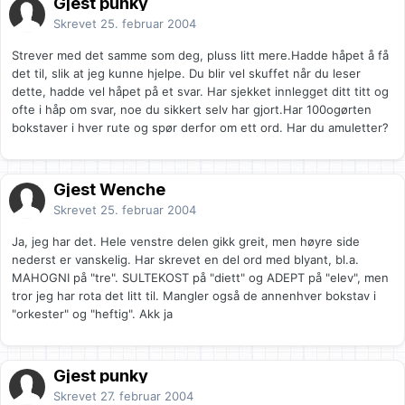
Gjest punky
Skrevet
25. februar 2004
Strever med det samme som deg, pluss litt mere.Hadde håpet å få
det til, slik at jeg kunne hjelpe. Du blir vel skuffet når du leser
dette, hadde vel håpet på et svar. Har sjekket innlegget ditt titt og
ofte i håp om svar, noe du sikkert selv har gjort.Har 100ogørten
bokstaver i hver rute og spør derfor om ett ord. Har du amuletter?
Gjest Wenche
Skrevet
25. februar 2004
Ja, jeg har det. Hele venstre delen gikk greit, men høyre side
nederst er vanskelig. Har skrevet en del ord med blyant, bl.a.
MAHOGNI på "tre". SULTEKOST på "diett" og ADEPT på "elev", men
tror jeg har rota det litt til. Mangler også de annenhver bokstav i
"orkester" og "heftig". Akk ja
Gjest punky
Skrevet
27. februar 2004