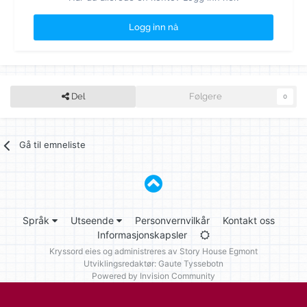
Logg inn nå
Del
Følgere
0
Gå til emneliste
Språk
Utseende
Personvernvilkår
Kontakt oss
Informasjonskapsler
Kryssord eies og administreres av
Story House Egmont
Utviklingsredaktør: Gaute Tyssebotn
Powered by Invision Community