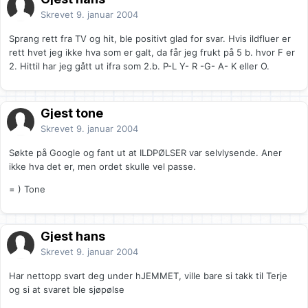
Skrevet
9. januar 2004
Sprang rett fra TV og hit, ble positivt glad for svar. Hvis ildfluer er
rett hvet jeg ikke hva som er galt, da får jeg frukt på 5 b. hvor F er
2. Hittil har jeg gått ut ifra som 2.b. P-L Y- R -G- A- K eller O.
Gjest tone
Skrevet
9. januar 2004
Søkte på Google og fant ut at ILDPØLSER var selvlysende. Aner
ikke hva det er, men ordet skulle vel passe.
= ) Tone
Gjest hans
Skrevet
9. januar 2004
Har nettopp svart deg under hJEMMET, ville bare si takk til Terje
og si at svaret ble sjøpølse