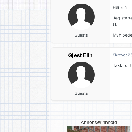
Hei Elin
Jeg start
til.
Mvh pede
Guests
Gjest Elin
Skrevet
25
Takk for t
Guests
Annonsørinnhold