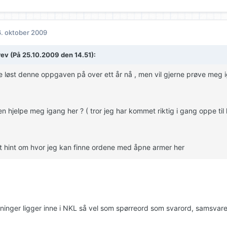
. oktober 2009
rev (På 25.10.2009 den 14.51):
e løst denne oppgaven på over ett år nå , men vil gjerne prøve meg ig
n hjelpe meg igang her ? ( tror jeg har kommet riktig i gang oppe til 
t hint om hvor jeg kan finne ordene med åpne armer her
ninger ligger inne i NKL så vel som spørreord som svarord, samsva