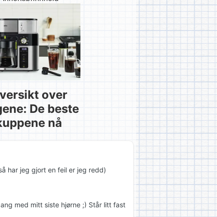
versikt over
gene: De beste
kuppene nå
å har jeg gjort en feil er jeg redd)
 med mitt siste hjørne ;) Står litt fast