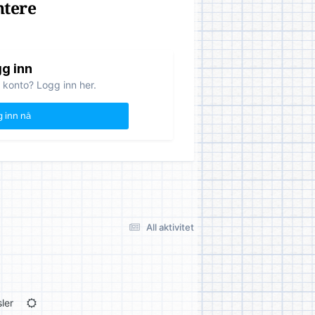
ntere
g inn
 konto? Logg inn her.
 inn nå
All aktivitet
ler