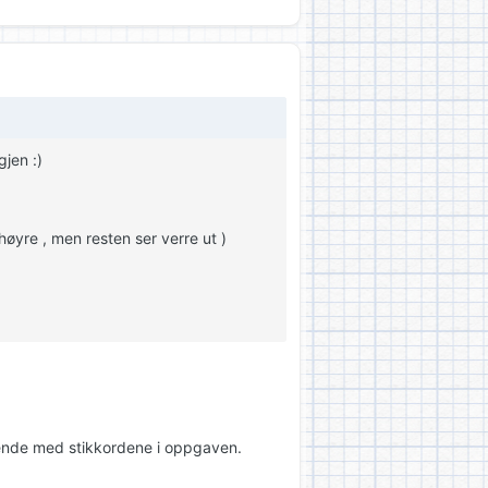
jen :)
høyre , men resten ser verre ut )
rende med stikkordene i oppgaven.