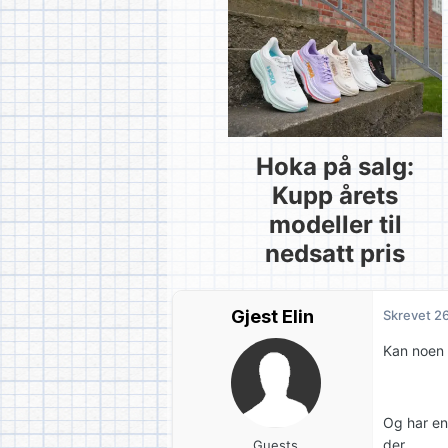
Hoka på salg:
Kupp årets
modeller til
nedsatt pris
Gjest Elin
Skrevet
26
Kan noen s
Og har en
der...
Guests