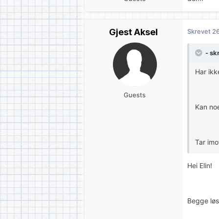
Gjest Aksel
Skrevet
26
- sk
Har ikk
Guests
Kan noe
Tar imo
Hei Elin!
Begge løs