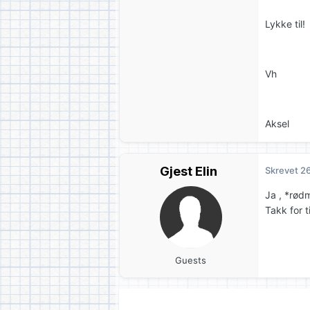
Lykke til!
Vh
Aksel
Gjest Elin
Skrevet
26
Ja , *rødm
Takk for t
Guests