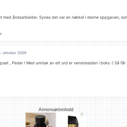
et med åndsarbeider. Synes det var en nøkkel i denne oppgaven, som
r
. oktober 2009
ipset , Peder ! Med unntak av ett ord er venstresiden i boks :) Så få
Annonsørinnhold