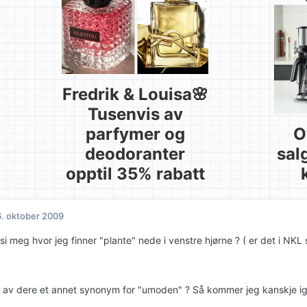
Fredrik & Louisa🌸
Tusenvis av
parfymer og
O
deodoranter
sal
opptil 35% rabatt
. oktober 2009
i meg hvor jeg finner "plante" nede i venstre hjørne ? ( er det i NKL s
 av dere et annet synonym for "umoden" ? Så kommer jeg kanskje igang