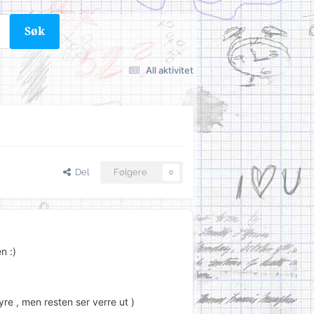
Søk
All aktivitet
Del
Følgere
0
n :)
re , men resten ser verre ut )