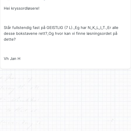
Hei kryssordløsere!
Står fullstendig fast på GEISTLIG (7 L).,Eg har N_K_L_I_T.,Er alle
desse bokstavene rett?,Og hvor kan vi finne løsningsordet på
dette?
Vh Jan H