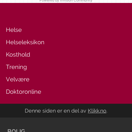
Powered by Invision Community
Helse
Helseleksikon
Kosthold
Trening
Velvære
Doktoronline
Denne siden er en del av
Klikk.no
.
BOLIG