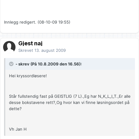
Innlegg redigert. (08-10-09 19:55)
Gjest naj
Skrevet
13. august 2009
- skrev (På 10.8.2009 den 16.56):
Hei kryssordløsere!
Står fullstendig fast på GEISTLIG (7 L).,Eg har N_K_L_I_T.,Er alle
desse bokstavene rett?,Og hvor kan vi finne løsningsordet på
dette?
Vh Jan H